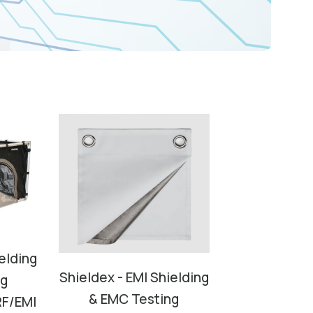
elding
Shieldex - EMI Shielding
ng
& EMC Testing
RF/EMI