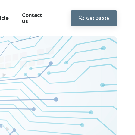
Contact
icle
Get Quote
us