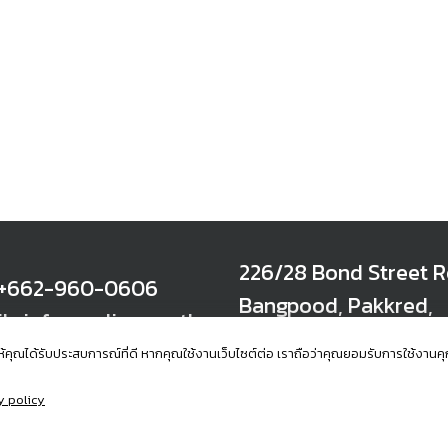
226/28 Bond Street R
: +662-960-0606
Bangpood, Pakkred,
l : info@radisys.co.th
Nonthaburi 11120 Tha
พื่อให้คุณได้รับประสบการณ์ที่ดี หากคุณใช้งานเว็บไซต์ต่อ เราถือว่าคุณยอมรับการใช้ง
y policy
served.