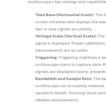
oscilloscope’s key settings and capabiliti
Time Base (Horizontal Scale):
The ti
screen refreshes and displays the wave
fast or slow signals accurately.
Voltage Scale (Vertical Scale):
The 
signal is displayed. Proper calibratio
measurements are accurate.
Triggering:
Triggering stabilizes a w
oscilloscope starts to capture data. E
signals are displayed clearly, prevent
Bandwidth and Sample Rate:
The ba
oscilloscope can accurately measure, 
waveform details. Ensuring these setti
reliable measurements.