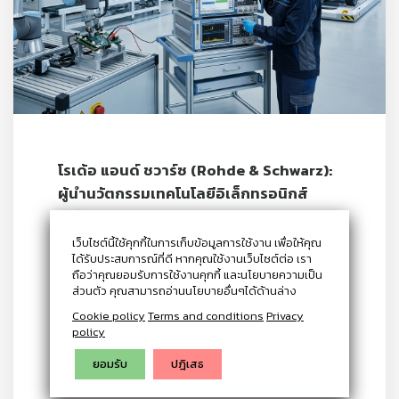
โรเด้อ แอนด์ ชวาร์ซ (Rohde & Schwarz):
ผู้นำนวัตกรรมเทคโนโลยีอิเล็กทรอนิกส์
ระดับโลก
เว็บไซต์นี้ใช้คุกกี้ในการเก็บข้อมูลการใช้งาน เพื่อให้คุณ
ทำความรู้จัก Rohde & Schwarz บริษัท
ได้รับประสบการณ์ที่ดี หากคุณใช้งานเว็บไซต์ต่อ เรา
ถือว่าคุณยอมรับการใช้งานคุกกี้ และนโยบายความเป็น
เทคโนโลยีอิเล็กทรอนิกส์ชั้นนำจากเยอรมนี ผู้
ส่วนตัว คุณสามารถอ่านนโยบายอื่นๆได้ด้านล่าง
เชี่ยวชาญด้านการทดสอบและวัดค่า, การแพร่
Cookie policy
Terms and conditions
Privacy
ภาพและกระจายเสียง, ความปลอดภัยทาง
policy
ไซเบอร์ และอื่นๆ ที่ขับเคลื่อนโลกแห่งนวัตกรรม
ยอมรับ
ปฎิเสธ
มานานกว่า 90 ปี