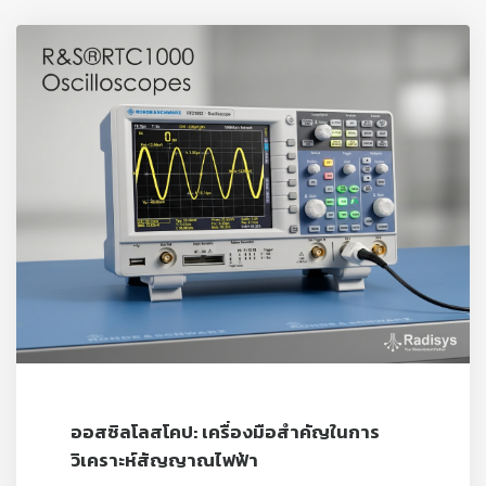
ออสซิลโลสโคป: เครื่องมือสำคัญในการ
วิเคราะห์สัญญาณไฟฟ้า