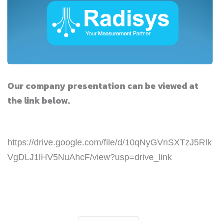
Our company presentation can be viewed at
the link below.
https://drive.google.com/file/d/10qNyGVnSXTzJ5Rlk
VgDLJ1lHV5NuAhcF/view?usp=drive_link