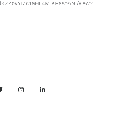
_q_dKZZovYIZc1aHL4M-KPasoAN-/view?